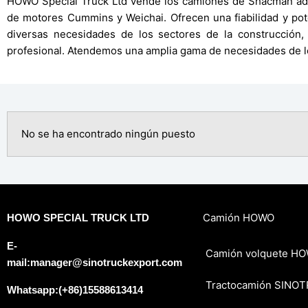
HOWO Special Truck Ltd vende los camiones de Shacman adap
de motores Cummins y Weichai. Ofrecen una fiabilidad y po
diversas necesidades de los sectores de la construcción, 
profesional. Atendemos una amplia gama de necesidades de lo
No se ha encontrado ningún puesto
Camión HOWO
HOWO SPECIAL TRUCK LTD
E-
Camión volquete H
mail:manager@sinotruckexport.com
Tractocamión SIN
Whatsapp:(+86)15588613414