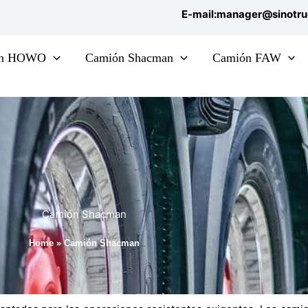
E-mail:manager@sinotr
ón HOWO
Camión Shacman
Camión FAW
Camión Shacman
Home
»
Camión Shacman