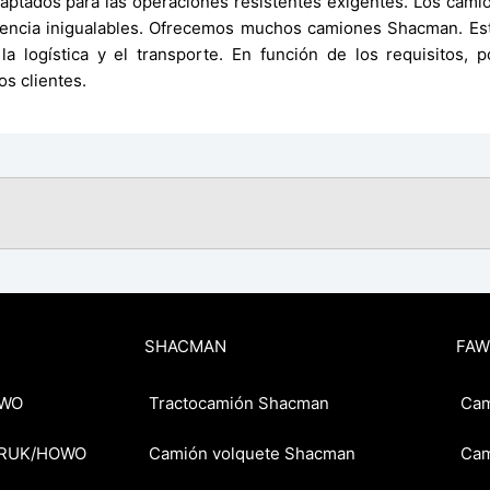
tados para las operaciones resistentes exigentes. Los camion
tencia inigualables. Ofrecemos muchos camiones Shacman. Está
la logística y el transporte. En función de los requisitos, 
s clientes.
SHACMAN
FAW
OWO
Tractocamión Shacman
Cam
OTRUK/HOWO
Camión volquete Shacman
Cam