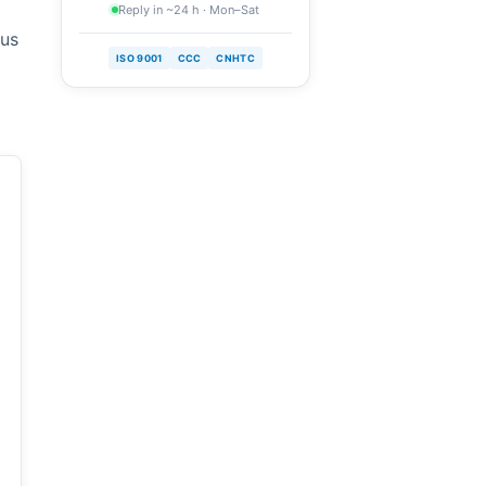
Reply in ~24 h · Mon–Sat
sus
ISO 9001
CCC
CNHTC