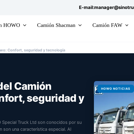
E-mail:manager@sinotr
ón HOWO
Camión Shacman
Camión FAW
owo: Confort, seguridad y tecnología
 del Camión
HOWO NOTICIAS
nfort, seguridad y
pecial Truck Ltd son conocidos por su
n son una característica especial. Al