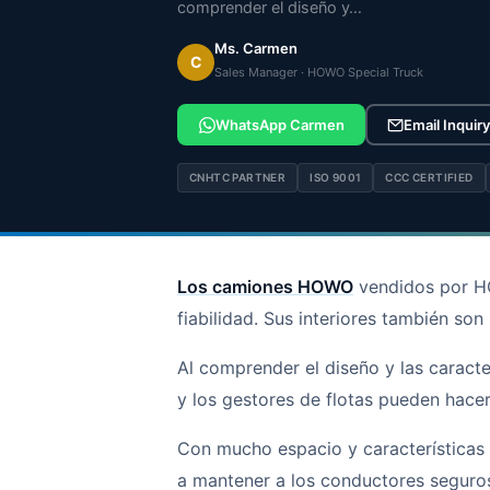
comprender el diseño y…
Ms. Carmen
C
Sales Manager · HOWO Special Truck
WhatsApp Carmen
Email Inquiry
CNHTC PARTNER
ISO 9001
CCC CERTIFIED
Los camiones HOWO
vendidos por HO
fiabilidad. Sus interiores también son 
Al comprender el diseño y las caract
y los gestores de flotas pueden hac
Con mucho espacio y características
a mantener a los conductores seguros