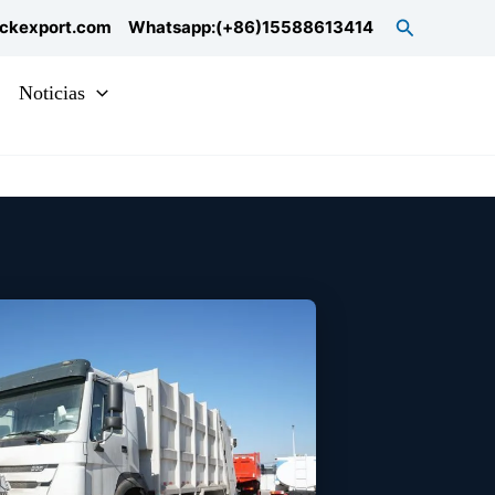
Search
uckexport.com
Whatsapp:(+86)15588613414
Noticias