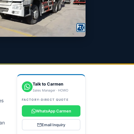
Talk to Carmen
Sales Manager · HOWO
es
FACTORY-DIRECT QUOTE
WhatsApp Carmen
an
Email Inquiry