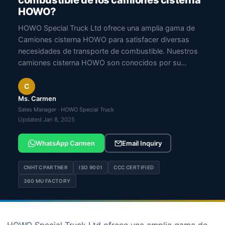
combustible de los camiones cisterna
HOWO?
HOWO Special Truck Ltd ofrece una amplia gama de
Camiones cisterna HOWO para satisfacer diversas
necesidades de transporte de combustible. Nuestros
camiones cisterna HOWO son conocidos por su…
C
Ms. Carmen
Sales Manager · HOWO Special Truck
Updated Jan 8, 2025
WhatsApp Carmen
Email Inquiry
CNHTC PARTNER
ISO 9001
CCC CERTIFIED
360 MU FACTORY